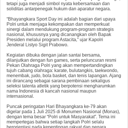
tetapi juga menjadi simbol nyata kebersamaan dan
soliditas antarpenegak hukum dan aparatur negara.
“Bhayangkara Sport Day ini adalah bagian dari upaya
Polri untuk menjaga kekompakan dan memperkuat
sinergi dalam mendukung program-program strategis
nasional, khususnya yang dicanangkan oleh Bapak
Presiden melalui program Astacita,” ujar Kapolri
Jenderal Listyo Sigit Prabowo.
Kegiatan dibuka dengan jalan santai bersama,
dilanjutkan dengan fun games, serta peluncuran resmi
Pekan Olahraga Polri yang akan mempertandingkan
tujuh cabang olahraga: karate, bulutangkis, taekwondo,
menembak, judo, bola basket, dan tenis lapangan. Ajang
ini dirancang sebagai sarana pembinaan sekaligus
seleksi talenta atletik yang berpotensi mengharumkan
nama Indonesia di kancah nasional maupun
internasional.
Puncak peringatan Hari Bhayangkara ke-79 akan
digelar pada 1 Juli 2025 di Monumen Nasional (Monas),
dengan tema besar “Polri untuk Masyarakat”. Tema ini
mempertegas bahwa setiap langkah Polri selalu
berorientasi pada kepentingan rakyat dan negara.