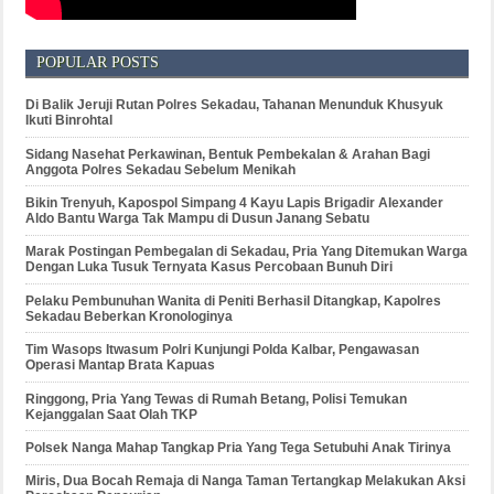
POPULAR POSTS
Di Balik Jeruji Rutan Polres Sekadau, Tahanan Menunduk Khusyuk
Ikuti Binrohtal
Sidang Nasehat Perkawinan, Bentuk Pembekalan & Arahan Bagi
Anggota Polres Sekadau Sebelum Menikah
Bikin Trenyuh, Kapospol Simpang 4 Kayu Lapis Brigadir Alexander
Aldo Bantu Warga Tak Mampu di Dusun Janang Sebatu
Marak Postingan Pembegalan di Sekadau, Pria Yang Ditemukan Warga
Dengan Luka Tusuk Ternyata Kasus Percobaan Bunuh Diri
Pelaku Pembunuhan Wanita di Peniti Berhasil Ditangkap, Kapolres
Sekadau Beberkan Kronologinya
Tim Wasops Itwasum Polri Kunjungi Polda Kalbar, Pengawasan
Operasi Mantap Brata Kapuas
Ringgong, Pria Yang Tewas di Rumah Betang, Polisi Temukan
Kejanggalan Saat Olah TKP
Polsek Nanga Mahap Tangkap Pria Yang Tega Setubuhi Anak Tirinya
Miris, Dua Bocah Remaja di Nanga Taman Tertangkap Melakukan Aksi