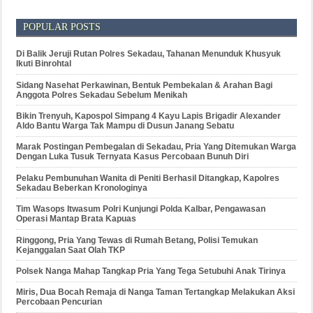
POPULAR POSTS
Di Balik Jeruji Rutan Polres Sekadau, Tahanan Menunduk Khusyuk
Ikuti Binrohtal
Sidang Nasehat Perkawinan, Bentuk Pembekalan & Arahan Bagi
Anggota Polres Sekadau Sebelum Menikah
Bikin Trenyuh, Kapospol Simpang 4 Kayu Lapis Brigadir Alexander
Aldo Bantu Warga Tak Mampu di Dusun Janang Sebatu
Marak Postingan Pembegalan di Sekadau, Pria Yang Ditemukan Warga
Dengan Luka Tusuk Ternyata Kasus Percobaan Bunuh Diri
Pelaku Pembunuhan Wanita di Peniti Berhasil Ditangkap, Kapolres
Sekadau Beberkan Kronologinya
Tim Wasops Itwasum Polri Kunjungi Polda Kalbar, Pengawasan
Operasi Mantap Brata Kapuas
Ringgong, Pria Yang Tewas di Rumah Betang, Polisi Temukan
Kejanggalan Saat Olah TKP
Polsek Nanga Mahap Tangkap Pria Yang Tega Setubuhi Anak Tirinya
Miris, Dua Bocah Remaja di Nanga Taman Tertangkap Melakukan Aksi
Percobaan Pencurian