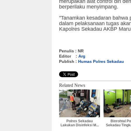
merupakan alat control diri de
berperilaku menyimpang.
"Tanamkan kesadaran bahwa pe
dalam pelaksanaan tugas akan 
Kapolres Sekadau AKBP Marupa
Penulis : NR
Editor :
Arg
Publish :
Humas Polres Sekadau
Related News
Polres Sekadau
Binrohtal Po
Lakukan Disinfeksi M...
Sekadau Tingka