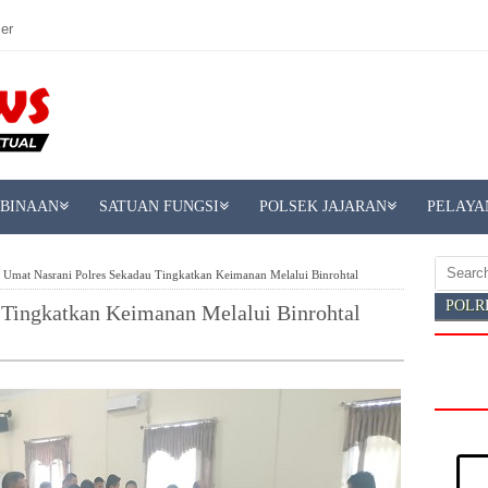
er
MBINAAN
SATUAN FUNGSI
POLSEK JAJARAN
PELAYA
 Umat Nasrani Polres Sekadau Tingkatkan Keimanan Melalui Binrohtal
POLR
 Tingkatkan Keimanan Melalui Binrohtal