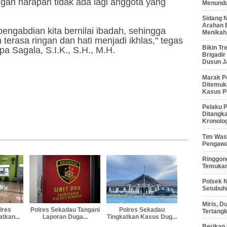
ngan harapan tidak ada lagi anggota yang
Menunduk
Sidang 
Arahan 
ngabdian kita bernilai ibadah, sehingga
Menikah
terasa ringan dan hati menjadi ikhlas," tegas
Bikin Tr
 Sagala, S.I.K., S.H., M.H.
Brigadi
Dusun J
Marak P
Ditemuk
Kasus P
Pelaku P
Ditangk
Kronolo
Tim Waso
Pengawa
Ringgong
Temukan
Polsek 
Setubuhi
Miris, 
lres
Polres Sekadau Tangani
Polres Sekadau
Tertang
tkan...
Laporan Duga...
Tingkatkan Kasus Dug...
Berikan