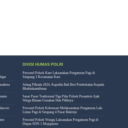
DIVISI HUMAS POLRI
Personel Polsek Kare Laksanakan Pengaturan Pagi di
lajar
Simpang 3 Kecamatan Kare
lmahera
Jelang Pilkada 2024, Kapolda Bali Beri Pembekalan Kepada
Bhabinkamtibmas
eramo
Sasar Pasar Tradisional Tiga Pilar Polsek Pesantren Ajak
Warga Binaan Gunakan Hak Pilihnya
lawesi
Personel Polsek Kebonsari Melaksanakan Pengaturan Lalu
Lintas Pagi di Simpang 4 Pasar Balerejo
ten
Personel Polsek Wungu Laksanakan Pengaturan Pagi di
Depan SDN 1 Mojopurno