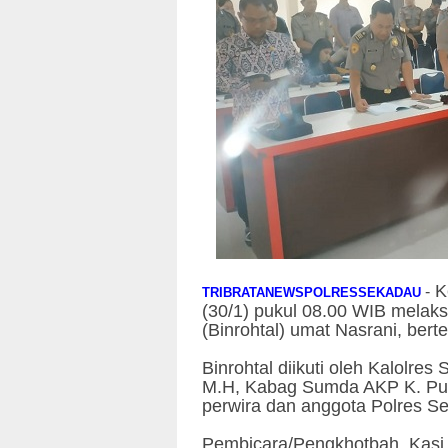
K
-
TRIBRATANEWSPOLRESSEKADAU
(30/1) pukul 08.00 WIB melak
(Binrohtal) umat Nasrani, ber
Binrohtal diikuti oleh Kalolre
M.H, Kabag Sumda AKP K. Pur
perwira dan anggota Polres S
Pembicara/Pengkhotbah, Kasi