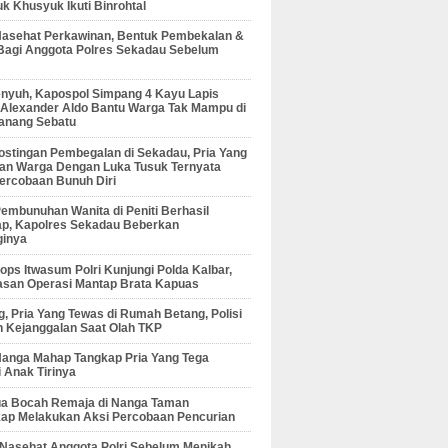
 Khusyuk Ikuti Binrohtal
Nasehat Perkawinan, Bentuk Pembekalan &
Bagi Anggota Polres Sekadau Sebelum
enyuh, Kapospol Simpang 4 Kayu Lapis
r Alexander Aldo Bantu Warga Tak Mampu di
anang Sebatu
ostingan Pembegalan di Sekadau, Pria Yang
an Warga Dengan Luka Tusuk Ternyata
ercobaan Bunuh Diri
embunuhan Wanita di Peniti Berhasil
ap, Kapolres Sekadau Beberkan
ginya
ps Itwasum Polri Kunjungi Polda Kalbar,
san Operasi Mantap Brata Kapuas
, Pria Yang Tewas di Rumah Betang, Polisi
 Kejanggalan Saat Olah TKP
Nanga Mahap Tangkap Pria Yang Tega
 Anak Tirinya
Dua Bocah Remaja di Nanga Taman
kap Melakukan Aksi Percobaan Pencurian
 Nasehat Anggota Polri Sebelum Menikah,