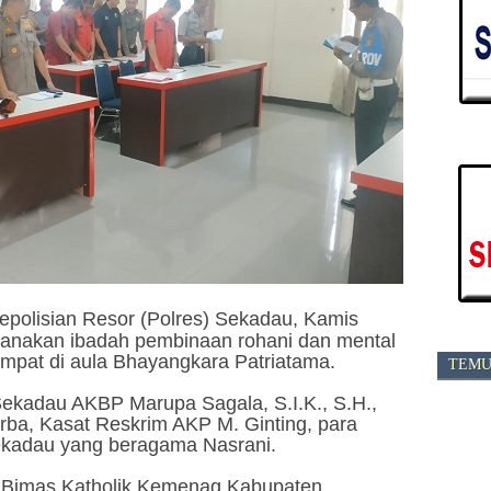
epolisian Resor (Polres) Sekadau, Kamis
sanakan ibadah pembinaan rohani dan mental
tempat di aula Bhayangkara Patriatama.
TEMU
s Sekadau AKBP Marupa Sagala, S.I.K., S.H.,
ba, Kasat Reskrim AKP M. Ginting, para
ekadau yang beragama Nasrani.
 Bimas Katholik Kemenag Kabupaten