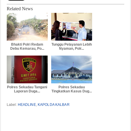
Related News
Bhakti Polri Redam
Tunggu Pelayanan Lebih
Debu Kemarau, Po...
Nyaman, Polr...
Polres Sekadau Tangani
Polres Sekadau
Laporan Duga...
Tingkatkan Kasus Dug...
Label:
HEADLINE
,
KAPOLDA KALBAR