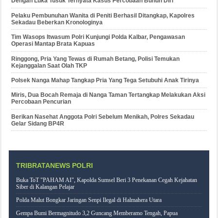
Dengan Luka Tusuk Ternyata Kasus Percobaan Bunuh Diri
Pelaku Pembunuhan Wanita di Peniti Berhasil Ditangkap, Kapolres
Sekadau Beberkan Kronologinya
Tim Wasops Itwasum Polri Kunjungi Polda Kalbar, Pengawasan
Operasi Mantap Brata Kapuas
Ringgong, Pria Yang Tewas di Rumah Betang, Polisi Temukan
Kejanggalan Saat Olah TKP
Polsek Nanga Mahap Tangkap Pria Yang Tega Setubuhi Anak Tirinya
Miris, Dua Bocah Remaja di Nanga Taman Tertangkap Melakukan Aksi
Percobaan Pencurian
Berikan Nasehat Anggota Polri Sebelum Menikah, Polres Sekadau
Gelar Sidang BP4R
TRIBRATANEWS POLRI
Buka ToT "PAHAM AI", Kapolda Sumsel Beri 3 Penekanan Cegah Kejahatan
Siber di Kalangan Pelajar
Polda Malut Bongkar Jaringan Senpi Ilegal di Halmahera Utara
Gempa Bumi Bermagnitudo 3,2 Guncang Memberamo Tengah, Papua