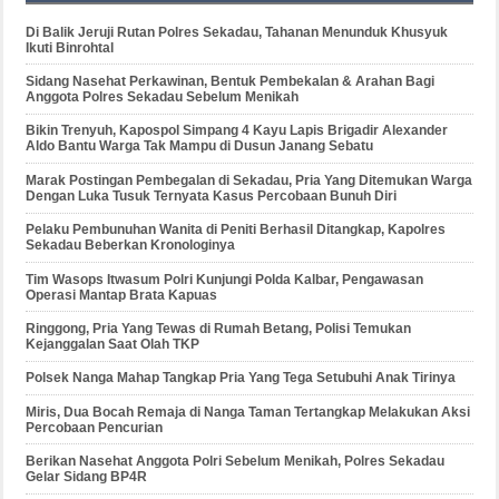
Di Balik Jeruji Rutan Polres Sekadau, Tahanan Menunduk Khusyuk
Ikuti Binrohtal
Sidang Nasehat Perkawinan, Bentuk Pembekalan & Arahan Bagi
Anggota Polres Sekadau Sebelum Menikah
Bikin Trenyuh, Kapospol Simpang 4 Kayu Lapis Brigadir Alexander
Aldo Bantu Warga Tak Mampu di Dusun Janang Sebatu
Marak Postingan Pembegalan di Sekadau, Pria Yang Ditemukan Warga
Dengan Luka Tusuk Ternyata Kasus Percobaan Bunuh Diri
Pelaku Pembunuhan Wanita di Peniti Berhasil Ditangkap, Kapolres
Sekadau Beberkan Kronologinya
Tim Wasops Itwasum Polri Kunjungi Polda Kalbar, Pengawasan
Operasi Mantap Brata Kapuas
Ringgong, Pria Yang Tewas di Rumah Betang, Polisi Temukan
Kejanggalan Saat Olah TKP
Polsek Nanga Mahap Tangkap Pria Yang Tega Setubuhi Anak Tirinya
Miris, Dua Bocah Remaja di Nanga Taman Tertangkap Melakukan Aksi
Percobaan Pencurian
Berikan Nasehat Anggota Polri Sebelum Menikah, Polres Sekadau
Gelar Sidang BP4R