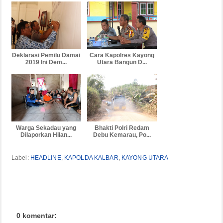
Deklarasi Pemilu Damai
Cara Kapolres Kayong
2019 Ini Dem...
Utara Bangun D...
Warga Sekadau yang
Bhakti Polri Redam
Dilaporkan Hilan...
Debu Kemarau, Po...
Label:
HEADLINE
,
KAPOLDA KALBAR
,
KAYONG UTARA
0 komentar: