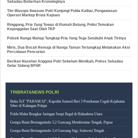
Sekadau Beberkan Kronologinya
Tim Wasops Itwasum Polri Kunjungi Polda Kalbar, Pengawasan
Operasi Mantap Brata Kapuas
Ringgong, Pria Yang Tewas di Rumah Betang, Polisi Temukan
Kejanggalan Saat Olah TKP
Polsek Nanga Mahap Tangkap Pria Yang Tega Setubuhi Anak Tirinya
Miris, Dua Bocah Remaja di Nanga Taman Tertangkap Melakukan Aksi
Percobaan Pencurian
Berikan Nasehat Anggota Polri Sebelum Menikah, Polres Sekadau
Gelar Sidang BP4R
TRIBRATANEWS POLRI
Buka ToT "PAHAM AI", Kapolda Sumsel Beri 3 Penekanan Cegah Kejahatan
Siber di Kalangan Pelajar
Polda Malut Bongkar Jaringan Senpi Ilegal di Halmahera Utara
Gempa Bumi Bermagnitudo 3,2 Guncang Memberamo Tengah, Papua
Gempa Bumi Bermagnitudo 3,4 Guncang Sigi, Sulawesi Tengah