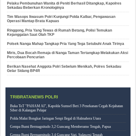
Pelaku Pembunuhan Wanita di Peniti Berhasil Ditangkap, Kapolres
Sekadau Beberkan Kronologinya
Tim Wasops Itwasum Polri Kunjungi Polda Kalbar, Pengawasan
Operasi Mantap Brata Kapuas
Ringgong, Pria Yang Tewas di Rumah Betang, Polisi Temukan
Kejanggalan Saat Olah TKP
Polsek Nanga Mahap Tangkap Pria Yang Tega Setubuhi Anak Tirinya
Miris, Dua Bocah Remaja di Nanga Taman Tertangkap Melakukan Aksi
Percobaan Pencurian
Berikan Nasehat Anggota Polri Sebelum Menikah, Polres Sekadau
Gelar Sidang BP4R
TRIBRATANEWS POLRI
Buka ToT "PAHAM AI", Kapolda Sumsel Beri 3 Penekanan Cegah Kejahatan
Siber di Kalangan Pelajar
Polda Malut Bongkar Jaringan Senpi Ilegal di Halmahera Utara
Gempa Bumi Bermagnitudo 3,2 Guncang Memberamo Tengah, Papua
Gempa Bumi Bermagnitudo 3,4 Guncang Sigi, Sulawesi Tengah