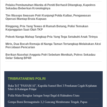
Pelaku Pembunuhan Wanita di Peniti Berhasil Ditangkap, Kapolres
Sekadau Beberkan Kronologinya
Tim Wasops Itwasum Polri Kunjungi Polda Kalbar, Pengawasan
Operasi Mantap Brata Kapuas
Ringgong, Pria Yang Tewas di Rumah Betang, Polisi Temukan
Kejanggalan Saat Olah TKP
Polsek Nanga Mahap Tangkap Pria Yang Tega Setubuhi Anak Tirinya
Miris, Dua Bocah Remaja di Nanga Taman Tertangkap Melakukan Aksi
Percobaan Pencurian
Berikan Nasehat Anggota Polri Sebelum Menikah, Polres Sekadau
Gelar Sidang BP4R
TRIBRATANEWS POLRI
Buka ToT "PAHAM AI", Kapolda Sumsel Beri 3 Penekanan Cegah Kejahatan
Siber di Kalangan Pelajar
Polda Malut Bongkar Jaringan Senpi Ilegal di Halmahera Utara
Gempa Bumi Bermagnitudo 3,2 Guncang Memberamo Tengah, Papua