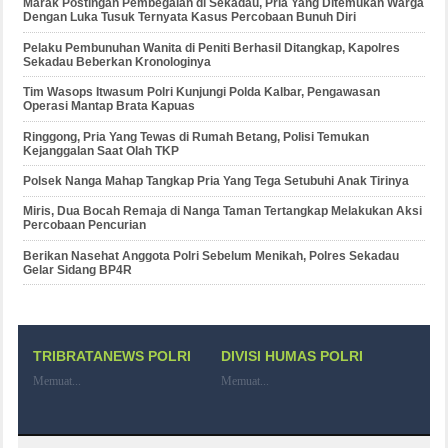
Marak Postingan Pembegalan di Sekadau, Pria Yang Ditemukan Warga
Dengan Luka Tusuk Ternyata Kasus Percobaan Bunuh Diri
Pelaku Pembunuhan Wanita di Peniti Berhasil Ditangkap, Kapolres
Sekadau Beberkan Kronologinya
Tim Wasops Itwasum Polri Kunjungi Polda Kalbar, Pengawasan
Operasi Mantap Brata Kapuas
Ringgong, Pria Yang Tewas di Rumah Betang, Polisi Temukan
Kejanggalan Saat Olah TKP
Polsek Nanga Mahap Tangkap Pria Yang Tega Setubuhi Anak Tirinya
Miris, Dua Bocah Remaja di Nanga Taman Tertangkap Melakukan Aksi
Percobaan Pencurian
Berikan Nasehat Anggota Polri Sebelum Menikah, Polres Sekadau
Gelar Sidang BP4R
TRIBRATANEWS POLRI
DIVISI HUMAS POLRI
Memuat...
Memuat...