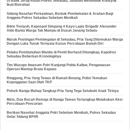
Di Balik Jeruji Rutan Polres Sekadau, Tahanan Menunduk Khusyuk
Ikuti Binrohtal
Sidang Nasehat Perkawinan, Bentuk Pembekalan & Arahan Bagi
Anggota Polres Sekadau Sebelum Menikah
Bikin Trenyuh, Kapospol Simpang 4 Kayu Lapis Brigadir Alexander
Aldo Bantu Warga Tak Mampu di Dusun Janang Sebatu
Marak Postingan Pembegalan di Sekadau, Pria Yang Ditemukan Warga
Dengan Luka Tusuk Ternyata Kasus Percobaan Bunuh Diri
Pelaku Pembunuhan Wanita di Peniti Berhasil Ditangkap, Kapolres
Sekadau Beberkan Kronologinya
Tim Wasops Itwasum Polri Kunjungi Polda Kalbar, Pengawasan
Operasi Mantap Brata Kapuas
Ringgong, Pria Yang Tewas di Rumah Betang, Polisi Temukan
Kejanggalan Saat Olah TKP
Polsek Nanga Mahap Tangkap Pria Yang Tega Setubuhi Anak Tirinya
Miris, Dua Bocah Remaja di Nanga Taman Tertangkap Melakukan Aksi
Percobaan Pencurian
Berikan Nasehat Anggota Polri Sebelum Menikah, Polres Sekadau
Gelar Sidang BP4R