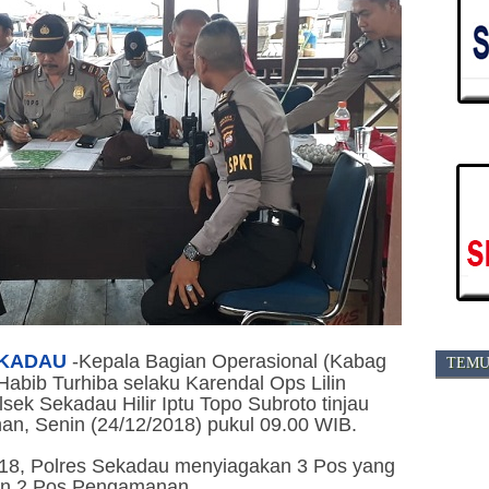
KADAU
-
Kepala Bagian Operasional (Kabag
TEMU
abib Turhiba selaku Karendal Ops Lilin
ek Sekadau Hilir Iptu Topo Subroto tinjau
n, Senin (24/12/2018) pukul 09.00 WIB.
018, Polres Sekadau menyiagakan 3 Pos yang
dan 2 Pos Pengamanan.