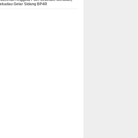
Sekadau Gelar Sidang BP4R