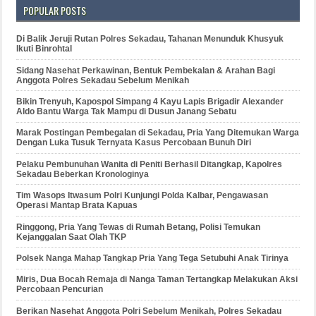
POPULAR POSTS
Di Balik Jeruji Rutan Polres Sekadau, Tahanan Menunduk Khusyuk
Ikuti Binrohtal
Sidang Nasehat Perkawinan, Bentuk Pembekalan & Arahan Bagi
Anggota Polres Sekadau Sebelum Menikah
Bikin Trenyuh, Kapospol Simpang 4 Kayu Lapis Brigadir Alexander
Aldo Bantu Warga Tak Mampu di Dusun Janang Sebatu
Marak Postingan Pembegalan di Sekadau, Pria Yang Ditemukan Warga
Dengan Luka Tusuk Ternyata Kasus Percobaan Bunuh Diri
Pelaku Pembunuhan Wanita di Peniti Berhasil Ditangkap, Kapolres
Sekadau Beberkan Kronologinya
Tim Wasops Itwasum Polri Kunjungi Polda Kalbar, Pengawasan
Operasi Mantap Brata Kapuas
Ringgong, Pria Yang Tewas di Rumah Betang, Polisi Temukan
Kejanggalan Saat Olah TKP
Polsek Nanga Mahap Tangkap Pria Yang Tega Setubuhi Anak Tirinya
Miris, Dua Bocah Remaja di Nanga Taman Tertangkap Melakukan Aksi
Percobaan Pencurian
Berikan Nasehat Anggota Polri Sebelum Menikah, Polres Sekadau