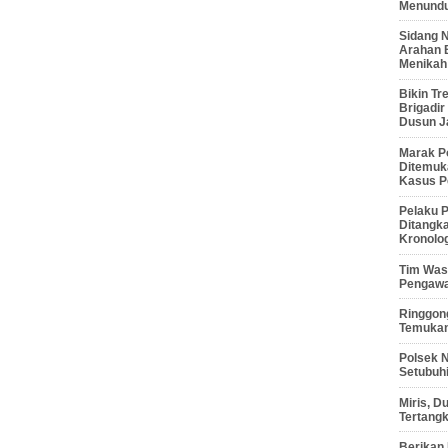
Menunduk
Sidang 
Arahan 
Menikah
Bikin Tr
Brigadi
Dusun J
Marak P
Ditemuk
Kasus P
Pelaku P
Ditangk
Kronolo
Tim Waso
Pengawa
Ringgong
Temukan
Polsek 
Setubuhi
Miris, 
Tertang
Berikan