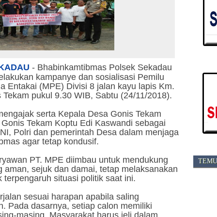
KADAU
-
Bhabinkamtibmas Polsek Sekadau
 melakukan kampanye dan sosialisasi Pemilu
a Entakai (MPE) Divisi 8 jalan kayu lapis Km.
Tekam pukul 9.30 WIB, Sabtu (24/11/2018).
mengajak serta Kepala Desa Gonis Tekam
a Gonis Tekam Koptu Edi Kaswandi sebagai
 TNI, Polri dan pemerintah Desa dalam menjaga
bmas agar tetap kondusif.
aryawan PT. MPE diimbau untuk mendukung
TEMU
 aman, sejuk dan damai, tetap melaksanakan
 terpengaruh situasi politik saat ini.
jalan sesuai harapan apabila saling
. Pada dasarnya, setiap calon memiliki
ing-masing. Masyarakat harus jeli dalam