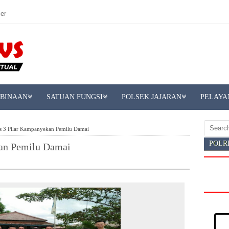
er
MBINAAN
SATUAN FUNGSI
POLSEK JAJARAN
PELAYA
as 3 Pilar Kampanyekan Pemilu Damai
POLR
kan Pemilu Damai