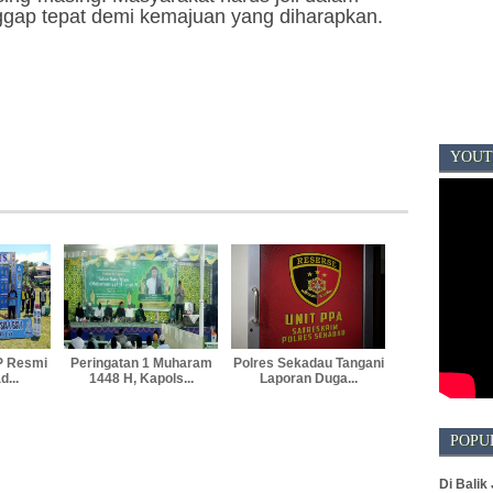
ggap tepat demi kemajuan yang diharapkan.
YOUT
P Resmi
Peringatan 1 Muharam
Polres Sekadau Tangani
d...
1448 H, Kapols...
Laporan Duga...
POPU
Di Balik