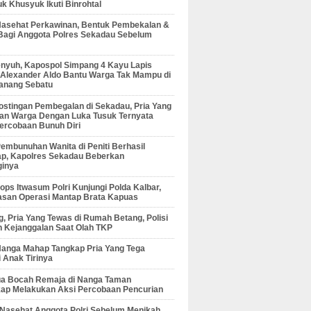
 Khusyuk Ikuti Binrohtal
Nasehat Perkawinan, Bentuk Pembekalan &
Bagi Anggota Polres Sekadau Sebelum
enyuh, Kapospol Simpang 4 Kayu Lapis
r Alexander Aldo Bantu Warga Tak Mampu di
anang Sebatu
ostingan Pembegalan di Sekadau, Pria Yang
an Warga Dengan Luka Tusuk Ternyata
ercobaan Bunuh Diri
embunuhan Wanita di Peniti Berhasil
ap, Kapolres Sekadau Beberkan
ginya
ps Itwasum Polri Kunjungi Polda Kalbar,
san Operasi Mantap Brata Kapuas
, Pria Yang Tewas di Rumah Betang, Polisi
 Kejanggalan Saat Olah TKP
Nanga Mahap Tangkap Pria Yang Tega
 Anak Tirinya
Dua Bocah Remaja di Nanga Taman
kap Melakukan Aksi Percobaan Pencurian
 Nasehat Anggota Polri Sebelum Menikah,