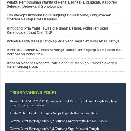
Pelaku Pembunuhan Wanita di Peniti Berhasil Ditangkap, Kapolres
Sekadau Beberkan Kronologinya
Tim Wasops Itwasum Polri Kunjungi Polda Kalbar, Pengawasan
Operasi Mantap Brata Kapuas
Ringgong, Pria Yang Tewas di Rumah Betang, Polisi Temukan
Kejanggalan Saat Olah TKP
Polsek Nanga Mahap Tangkap Pria Yang Tega Setubuhi Anak Tirinya
Miris, Dua Bocah Remaja di Nanga Taman Tertangkap Melakukan Aksi
Percobaan Pencurian
Berikan Nasehat Anggota Polri Sebelum Menikah, Polres Sekadau
Gelar Sidang BP4R
TRIBRATANEWS POLRI
Buka ToT "PAHAM AI", Kapolda Sumsel Beri 3 Penekanan Cegah Kejahatan
Siber di Kalangan Pelajar
Polda Malut Bongkar Jaringan Senpi Ilegal di Halmahera Utara
Gempa Bumi Bermagnitudo 3,2 Guncang Memberamo Tengah, Papua
Gempa Bumi Bermagnitudo 3,4 Guncang Sigi, Sulawesi Tengah