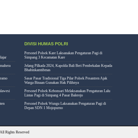
DIVISI HUMAS POLRI
Personel Polsek Kare Laksanakan Pengaturan Pagi di
lajar
Simpang 3 Kecamatan Kare
lmahera
Jelang Pilkada 2024, Kapolda Bali Beri Pembekalan Kepada
Bhabinkamtibmas
eramo
Sasar Pasar Tradisional Tiga Pilar Polsek Pesantren Ajak
Warga Binaan Gunakan Hak Pilihnya
lawesi
Personel Polsek Kebonsari Melaksanakan Pengaturan Lalu
Lintas Pagi di Simpang 4 Pasar Balerejo
ten
Personel Polsek Wungu Laksanakan Pengaturan Pagi di
Depan SDN 1 Mojopurno
All Rights Reserved