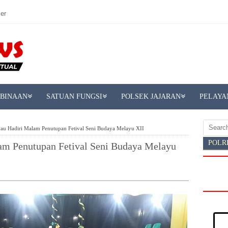
er
MBINAAN
SATUAN FUNGSI
POLSEK JAJARAN
PELAYA
au Hadiri Malam Penutupan Fetival Seni Budaya Melayu XII
POLR
am Penutupan Fetival Seni Budaya Melayu
D