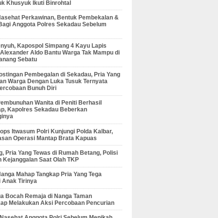
 Khusyuk Ikuti Binrohtal
Nasehat Perkawinan, Bentuk Pembekalan &
Bagi Anggota Polres Sekadau Sebelum
enyuh, Kapospol Simpang 4 Kayu Lapis
r Alexander Aldo Bantu Warga Tak Mampu di
anang Sebatu
ostingan Pembegalan di Sekadau, Pria Yang
an Warga Dengan Luka Tusuk Ternyata
ercobaan Bunuh Diri
embunuhan Wanita di Peniti Berhasil
ap, Kapolres Sekadau Beberkan
ginya
ps Itwasum Polri Kunjungi Polda Kalbar,
san Operasi Mantap Brata Kapuas
, Pria Yang Tewas di Rumah Betang, Polisi
 Kejanggalan Saat Olah TKP
Nanga Mahap Tangkap Pria Yang Tega
 Anak Tirinya
Dua Bocah Remaja di Nanga Taman
kap Melakukan Aksi Percobaan Pencurian
 Nasehat Anggota Polri Sebelum Menikah,