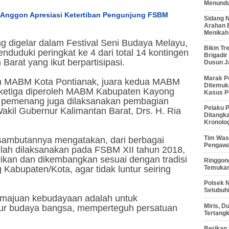
Menunduk
Anggon Apresiasi Ketertiban Pengunjung FSBM
Sidang 
Arahan 
Menikah
ng digelar dalam Festival Seni Budaya Melayu,
Bikin Tr
duki peringkat ke 4 dari total 14 kontingen
Brigadi
Barat yang ikut berpartisipasi.
Dusun J
Marak P
aih MABM Kota Pontianak, juara kedua MABM
Ditemuk
 ketiga diperoleh MABM Kabupaten Kayong
Kasus P
 pemenang juga dilaksanakan pembagian
Pelaku P
akil Gubernur Kalimantan Barat, Drs. H. Ria
Ditangk
Kronolo
Tim Waso
sambutannya mengatakan, dari berbagai
Pengawa
elah dilaksanakan pada FSBM XII tahun 2018,
arikan dan dikembangkan sesuai dengan tradisi
Ringgong
Temukan
abupaten/Kota, agar tidak luntur seiring
Polsek 
Setubuhi
emajuan kebudayaan adalah untuk
Miris, 
hur budaya bangsa, memperteguh persatuan
Tertang
Berikan