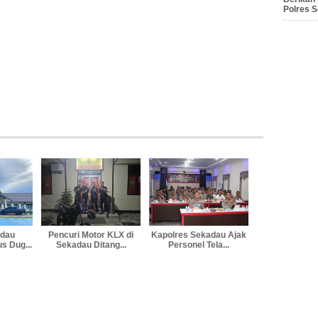
Polres 
adau
Pencuri Motor KLX di
Kapolres Sekadau Ajak
s Dug...
Sekadau Ditang...
Personel Tela...