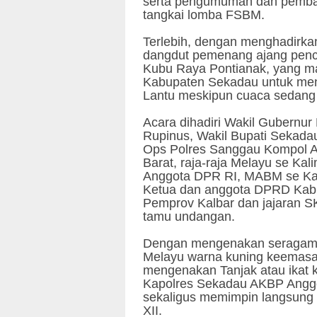
serta pengumuman dan pembag
tangkai lomba FSBM.
Terlebih, dengan menghadirk
dangdut pemenang ajang penc
Kubu Raya Pontianak, yang m
Kabupaten Sekadau untuk men
Lantu meskipun cuaca sedang 
Acara dihadiri Wakil Gubernur
Rupinus, Wakil Bupati Sekadau
Ops Polres Sanggau Kompol Ag
Barat, raja-raja Melayu se Ka
Anggota DPR RI, MABM se Kal
Ketua dan anggota DPRD Kabu
Pemprov Kalbar dan jajaran 
tamu undangan.
Dengan mengenakan seragam P
Melayu warna kuning keemasan y
mengenakan Tanjak atau ikat 
Kapolres Sekadau AKBP Anggon
sekaligus memimpin langsun
XII.