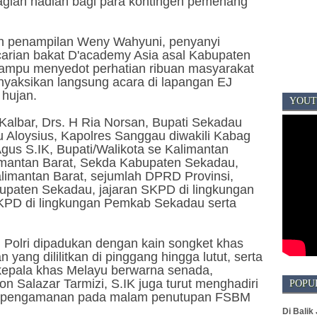
ian hadiah bagi para kontingen pemenang
an penampilan Weny Wahyuni, penyanyi
arian bakat D'academy Asia asal Kabupaten
ampu menyedot perhatian ribuan masyarakat
yaksikan langsung acara di lapangan EJ
hujan.
YOUT
 Kalbar, Drs. H Ria Norsan, Bupati Sekadau
 Aloysius, Kapolres Sanggau diwakili Kabag
us S.IK, Bupati/Walikota se Kalimantan
limantan Barat, Sekda Kabupaten Sekadau,
imantan Barat, sejumlah DPRD Provinsi,
paten Sekadau, jajaran SKPD di lingkungan
SKPD di lingkungan Pemkab Sekadau serta
olri dipadukan dengan kain songket khas
ang dililitkan di pinggang hingga lutut, serta
kepala khas Melayu berwarna senada,
 Salazar Tarmizi, S.IK juga turut menghadiri
POPU
g pengamanan pada malam penutupan FSBM
Di Balik