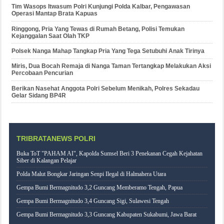
Tim Wasops Itwasum Polri Kunjungi Polda Kalbar, Pengawasan
Operasi Mantap Brata Kapuas
Ringgong, Pria Yang Tewas di Rumah Betang, Polisi Temukan
Kejanggalan Saat Olah TKP
Polsek Nanga Mahap Tangkap Pria Yang Tega Setubuhi Anak Tirinya
Miris, Dua Bocah Remaja di Nanga Taman Tertangkap Melakukan Aksi
Percobaan Pencurian
Berikan Nasehat Anggota Polri Sebelum Menikah, Polres Sekadau
Gelar Sidang BP4R
TRIBRATANEWS POLRI
Buka ToT "PAHAM AI", Kapolda Sumsel Beri 3 Penekanan Cegah Kejahatan
Siber di Kalangan Pelajar
Polda Malut Bongkar Jaringan Senpi Ilegal di Halmahera Utara
Gempa Bumi Bermagnitudo 3,2 Guncang Memberamo Tengah, Papua
Gempa Bumi Bermagnitudo 3,4 Guncang Sigi, Sulawesi Tengah
Gempa Bumi Bermagnitudo 3,3 Guncang Kabupaten Sukabumi, Jawa Barat