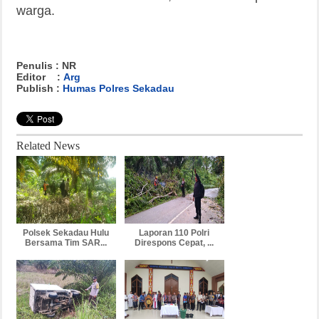
warga.
Penulis : NR
Editor :
Arg
Publish :
Humas Polres Sekadau
Related News
Polsek Sekadau Hulu
Laporan 110 Polri
Bersama Tim SAR...
Direspons Cepat, ...