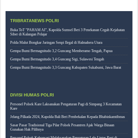
TRIBRATANEWS POLRI
Buka ToT "PAHAM AI", Kapolda Sumsel Beri 3 Penekanan Cegah Kejahatan
Siber di Kalangan Pelajar
Polda Malut Bongkar Jaringan Senpi Ilegal di Halmahera Utara
Gempa Bumi Bermagnitudo 3,2 Guncang Memberamo Tengah, Papua
Gempa Bumi Bermagnitudo 3,4 Guncang Sigi, Sulawesi Tengah
Gempa Bumi Bermagnitudo 3,3 Guncang Kabupaten Sukabumi, Jawa Barat
DIVISI HUMAS POLRI
Personel Polsek Kare Laksanakan Pengaturan Pagi di Simpang 3 Kecamatan
Kare
Jelang Pilkada 2024, Kapolda Bali Beri Pembekalan Kepada Bhabinkamtibmas
Sasar Pasar Tradisional Tiga Pilar Polsek Pesantren Ajak Warga Binaan
Gunakan Hak Pilihnya
Personel Polsek Kebonsari Melaksanakan Pengaturan Lalu Lintas Pagi di