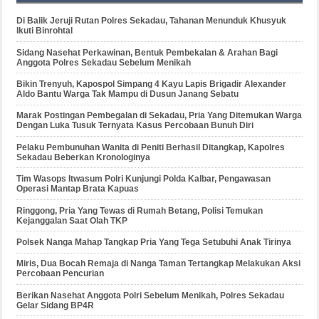
Di Balik Jeruji Rutan Polres Sekadau, Tahanan Menunduk Khusyuk
Ikuti Binrohtal
Sidang Nasehat Perkawinan, Bentuk Pembekalan & Arahan Bagi
Anggota Polres Sekadau Sebelum Menikah
Bikin Trenyuh, Kapospol Simpang 4 Kayu Lapis Brigadir Alexander
Aldo Bantu Warga Tak Mampu di Dusun Janang Sebatu
Marak Postingan Pembegalan di Sekadau, Pria Yang Ditemukan Warga
Dengan Luka Tusuk Ternyata Kasus Percobaan Bunuh Diri
Pelaku Pembunuhan Wanita di Peniti Berhasil Ditangkap, Kapolres
Sekadau Beberkan Kronologinya
Tim Wasops Itwasum Polri Kunjungi Polda Kalbar, Pengawasan
Operasi Mantap Brata Kapuas
Ringgong, Pria Yang Tewas di Rumah Betang, Polisi Temukan
Kejanggalan Saat Olah TKP
Polsek Nanga Mahap Tangkap Pria Yang Tega Setubuhi Anak Tirinya
Miris, Dua Bocah Remaja di Nanga Taman Tertangkap Melakukan Aksi
Percobaan Pencurian
Berikan Nasehat Anggota Polri Sebelum Menikah, Polres Sekadau
Gelar Sidang BP4R