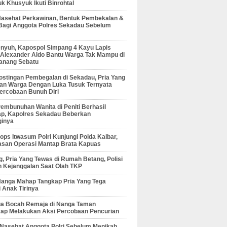
 Khusyuk Ikuti Binrohtal
Nasehat Perkawinan, Bentuk Pembekalan &
Bagi Anggota Polres Sekadau Sebelum
enyuh, Kapospol Simpang 4 Kayu Lapis
r Alexander Aldo Bantu Warga Tak Mampu di
anang Sebatu
ostingan Pembegalan di Sekadau, Pria Yang
an Warga Dengan Luka Tusuk Ternyata
ercobaan Bunuh Diri
embunuhan Wanita di Peniti Berhasil
ap, Kapolres Sekadau Beberkan
ginya
ps Itwasum Polri Kunjungi Polda Kalbar,
san Operasi Mantap Brata Kapuas
, Pria Yang Tewas di Rumah Betang, Polisi
 Kejanggalan Saat Olah TKP
Nanga Mahap Tangkap Pria Yang Tega
 Anak Tirinya
Dua Bocah Remaja di Nanga Taman
kap Melakukan Aksi Percobaan Pencurian
 Nasehat Anggota Polri Sebelum Menikah,