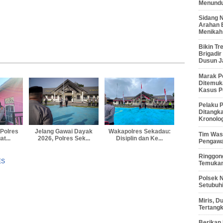
Menunduk
Sidang 
Arahan 
Menikah
Bikin Tr
Brigadi
Dusun J
Marak P
Ditemuk
Kasus P
Pelaku P
Ditangk
Kronolo
 Polres
Jelang Gawai Dayak
Wakapolres Sekadau:
Tim Waso
t...
2026, Polres Sek...
Disiplin dan Ke...
Pengawa
Ringgong
ES
Temukan
Polsek 
Setubuhi
Miris, 
Tertang
Berikan