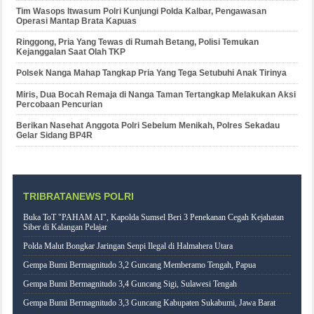
Tim Wasops Itwasum Polri Kunjungi Polda Kalbar, Pengawasan
Operasi Mantap Brata Kapuas
Ringgong, Pria Yang Tewas di Rumah Betang, Polisi Temukan
Kejanggalan Saat Olah TKP
Polsek Nanga Mahap Tangkap Pria Yang Tega Setubuhi Anak Tirinya
Miris, Dua Bocah Remaja di Nanga Taman Tertangkap Melakukan Aksi
Percobaan Pencurian
Berikan Nasehat Anggota Polri Sebelum Menikah, Polres Sekadau
Gelar Sidang BP4R
TRIBRATANEWS POLRI
Buka ToT "PAHAM AI", Kapolda Sumsel Beri 3 Penekanan Cegah Kejahatan
Siber di Kalangan Pelajar
Polda Malut Bongkar Jaringan Senpi Ilegal di Halmahera Utara
Gempa Bumi Bermagnitudo 3,2 Guncang Memberamo Tengah, Papua
Gempa Bumi Bermagnitudo 3,4 Guncang Sigi, Sulawesi Tengah
Gempa Bumi Bermagnitudo 3,3 Guncang Kabupaten Sukabumi, Jawa Barat