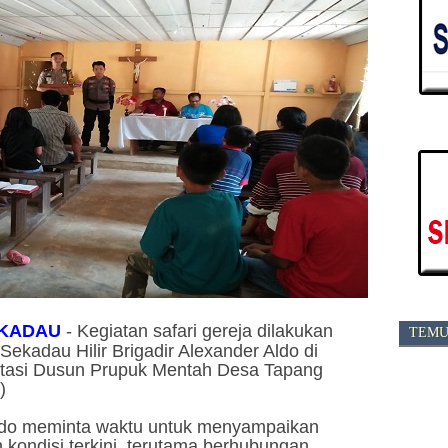
KADAU
-
Kegiatan safari gereja dilakukan
TEMU
ekadau Hilir Brigadir Alexander Aldo di
Stasi Dusun Prupuk Mentah Desa Tapang
)
Aldo meminta waktu untuk menyampaikan
 kondisi terkini, terutama berhubungan