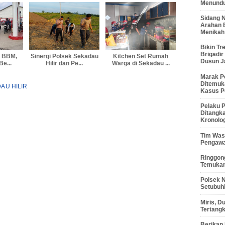
Menunduk
Sidang 
Arahan 
Menikah
Bikin Tr
Brigadi
i BBM,
Sinergi Polsek Sekadau
Kitchen Set Rumah
Dusun J
Be...
Hilir dan Pe...
Warga di Sekadau ...
Marak P
Ditemuk
AU HILIR
Kasus P
Pelaku P
Ditangk
Kronolo
Tim Waso
Pengawa
Ringgong
Temukan
Polsek 
Setubuhi
Miris, 
Tertang
Berikan