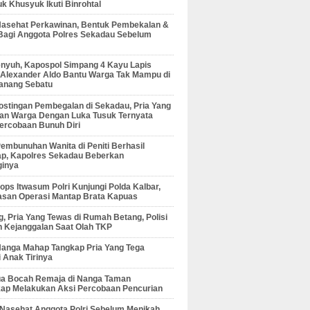
 Khusyuk Ikuti Binrohtal
Nasehat Perkawinan, Bentuk Pembekalan &
Bagi Anggota Polres Sekadau Sebelum
enyuh, Kapospol Simpang 4 Kayu Lapis
r Alexander Aldo Bantu Warga Tak Mampu di
anang Sebatu
ostingan Pembegalan di Sekadau, Pria Yang
an Warga Dengan Luka Tusuk Ternyata
ercobaan Bunuh Diri
embunuhan Wanita di Peniti Berhasil
ap, Kapolres Sekadau Beberkan
ginya
ps Itwasum Polri Kunjungi Polda Kalbar,
san Operasi Mantap Brata Kapuas
, Pria Yang Tewas di Rumah Betang, Polisi
 Kejanggalan Saat Olah TKP
Nanga Mahap Tangkap Pria Yang Tega
 Anak Tirinya
Dua Bocah Remaja di Nanga Taman
kap Melakukan Aksi Percobaan Pencurian
 Nasehat Anggota Polri Sebelum Menikah,