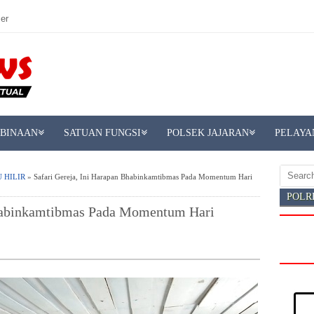
er
MBINAAN
SATUAN FUNGSI
POLSEK JAJARAN
PELAYA
 HILIR
» Safari Gereja, Ini Harapan Bhabinkamtibmas Pada Momentum Hari
POLR
Bhabinkamtibmas Pada Momentum Hari