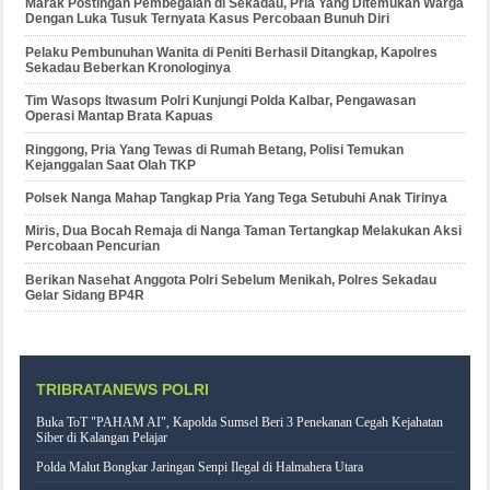
Marak Postingan Pembegalan di Sekadau, Pria Yang Ditemukan Warga
Dengan Luka Tusuk Ternyata Kasus Percobaan Bunuh Diri
Pelaku Pembunuhan Wanita di Peniti Berhasil Ditangkap, Kapolres
Sekadau Beberkan Kronologinya
Tim Wasops Itwasum Polri Kunjungi Polda Kalbar, Pengawasan
Operasi Mantap Brata Kapuas
Ringgong, Pria Yang Tewas di Rumah Betang, Polisi Temukan
Kejanggalan Saat Olah TKP
Polsek Nanga Mahap Tangkap Pria Yang Tega Setubuhi Anak Tirinya
Miris, Dua Bocah Remaja di Nanga Taman Tertangkap Melakukan Aksi
Percobaan Pencurian
Berikan Nasehat Anggota Polri Sebelum Menikah, Polres Sekadau
Gelar Sidang BP4R
TRIBRATANEWS POLRI
Buka ToT "PAHAM AI", Kapolda Sumsel Beri 3 Penekanan Cegah Kejahatan
Siber di Kalangan Pelajar
Polda Malut Bongkar Jaringan Senpi Ilegal di Halmahera Utara