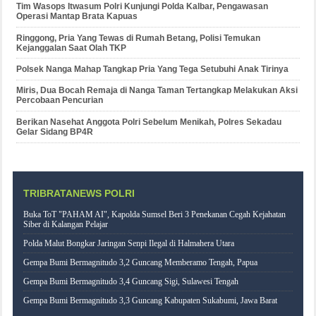
Tim Wasops Itwasum Polri Kunjungi Polda Kalbar, Pengawasan
Operasi Mantap Brata Kapuas
Ringgong, Pria Yang Tewas di Rumah Betang, Polisi Temukan
Kejanggalan Saat Olah TKP
Polsek Nanga Mahap Tangkap Pria Yang Tega Setubuhi Anak Tirinya
Miris, Dua Bocah Remaja di Nanga Taman Tertangkap Melakukan Aksi
Percobaan Pencurian
Berikan Nasehat Anggota Polri Sebelum Menikah, Polres Sekadau
Gelar Sidang BP4R
TRIBRATANEWS POLRI
Buka ToT "PAHAM AI", Kapolda Sumsel Beri 3 Penekanan Cegah Kejahatan
Siber di Kalangan Pelajar
Polda Malut Bongkar Jaringan Senpi Ilegal di Halmahera Utara
Gempa Bumi Bermagnitudo 3,2 Guncang Memberamo Tengah, Papua
Gempa Bumi Bermagnitudo 3,4 Guncang Sigi, Sulawesi Tengah
Gempa Bumi Bermagnitudo 3,3 Guncang Kabupaten Sukabumi, Jawa Barat