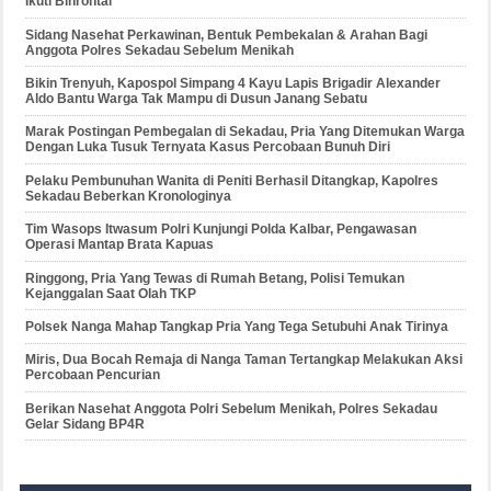
Ikuti Binrohtal
Sidang Nasehat Perkawinan, Bentuk Pembekalan & Arahan Bagi
Anggota Polres Sekadau Sebelum Menikah
Bikin Trenyuh, Kapospol Simpang 4 Kayu Lapis Brigadir Alexander
Aldo Bantu Warga Tak Mampu di Dusun Janang Sebatu
Marak Postingan Pembegalan di Sekadau, Pria Yang Ditemukan Warga
Dengan Luka Tusuk Ternyata Kasus Percobaan Bunuh Diri
Pelaku Pembunuhan Wanita di Peniti Berhasil Ditangkap, Kapolres
Sekadau Beberkan Kronologinya
Tim Wasops Itwasum Polri Kunjungi Polda Kalbar, Pengawasan
Operasi Mantap Brata Kapuas
Ringgong, Pria Yang Tewas di Rumah Betang, Polisi Temukan
Kejanggalan Saat Olah TKP
Polsek Nanga Mahap Tangkap Pria Yang Tega Setubuhi Anak Tirinya
Miris, Dua Bocah Remaja di Nanga Taman Tertangkap Melakukan Aksi
Percobaan Pencurian
Berikan Nasehat Anggota Polri Sebelum Menikah, Polres Sekadau
Gelar Sidang BP4R