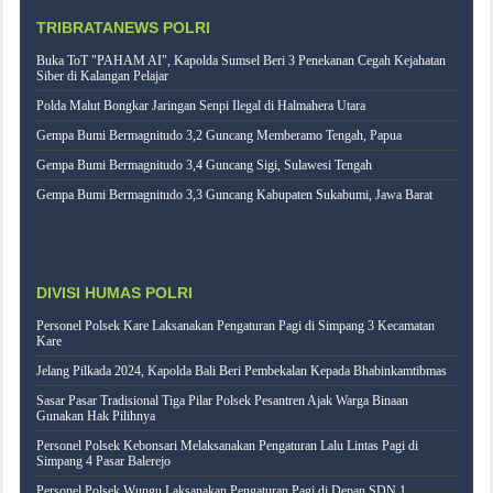
TRIBRATANEWS POLRI
Buka ToT "PAHAM AI", Kapolda Sumsel Beri 3 Penekanan Cegah Kejahatan
Siber di Kalangan Pelajar
Polda Malut Bongkar Jaringan Senpi Ilegal di Halmahera Utara
Gempa Bumi Bermagnitudo 3,2 Guncang Memberamo Tengah, Papua
Gempa Bumi Bermagnitudo 3,4 Guncang Sigi, Sulawesi Tengah
Gempa Bumi Bermagnitudo 3,3 Guncang Kabupaten Sukabumi, Jawa Barat
DIVISI HUMAS POLRI
Personel Polsek Kare Laksanakan Pengaturan Pagi di Simpang 3 Kecamatan
Kare
Jelang Pilkada 2024, Kapolda Bali Beri Pembekalan Kepada Bhabinkamtibmas
Sasar Pasar Tradisional Tiga Pilar Polsek Pesantren Ajak Warga Binaan
Gunakan Hak Pilihnya
Personel Polsek Kebonsari Melaksanakan Pengaturan Lalu Lintas Pagi di
Simpang 4 Pasar Balerejo
Personel Polsek Wungu Laksanakan Pengaturan Pagi di Depan SDN 1