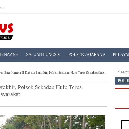
er
MBINAAN
SATUAN FUNGSI
POLSEK JAJARAN
PELAYA
ps Bina Karuna II Kapuas Berakhir, Polsek Sekadau Hulu Terus Sosialisasikan
POLR
rakhir, Polsek Sekadau Hulu Terus
asyarakat