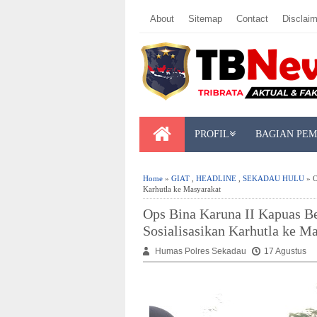
About
Sitemap
Contact
Disclaim
PROFIL
BAGIAN PE
Home
»
GIAT
,
HEADLINE
,
SEKADAU HULU
» O
Karhutla ke Masyarakat
Ops Bina Karuna II Kapuas Be
Sosialisasikan Karhutla ke M
Humas Polres Sekadau
17 Agustus