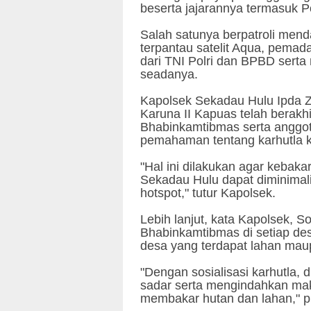
beserta jajarannya termasuk 
Salah satunya berpatroli mend
terpantau satelit Aqua, pemada
dari TNI Polri dan BPBD sert
seadanya.
Kapolsek Sekadau Hulu Ipda Z
Karuna II Kapuas telah berakh
Bhabinkamtibmas serta anggot
pemahaman tentang karhutla 
"Hal ini dilakukan agar kebak
Sekadau Hulu dapat diminimalis
hotspot," tutur Kapolsek.
Lebih lanjut, kata Kapolsek, So
Bhabinkamtibmas di setiap de
desa yang terdapat lahan mau
"Dengan sosialisasi karhutla
sadar serta mengindahkan mak
membakar hutan dan lahan," p