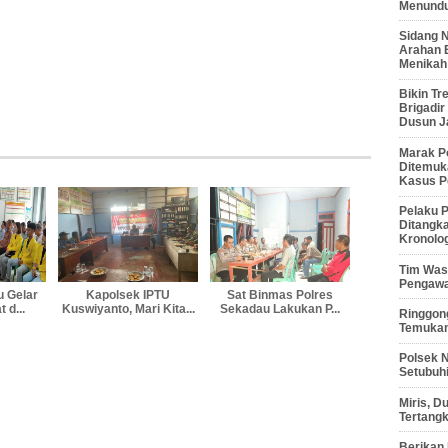
Menunduk
Sidang 
Arahan 
Menikah
Bikin Tr
Brigadi
Dusun J
Marak P
Ditemuk
Kasus P
Pelaku P
Ditangk
Kronolo
Tim Waso
Pengawa
u Gelar
Kapolsek IPTU
Sat Binmas Polres
 d...
Kuswiyanto, Mari Kita...
Sekadau Lakukan P...
Ringgong
Temukan
Polsek 
Setubuhi
Miris, 
Tertang
Berikan