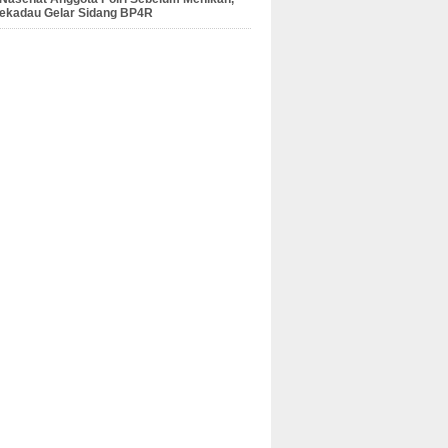
Sekadau Gelar Sidang BP4R