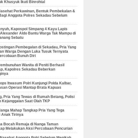
 Khusyuk Ikuti Binrohtal
Nasehat Perkawinan, Bentuk Pembekalan &
Bagi Anggota Polres Sekadau Sebelum
enyuh, Kapospol Simpang 4 Kayu Lapis
r Alexander Aldo Bantu Warga Tak Mampu di
anang Sebatu
ostingan Pembegalan di Sekadau, Pria Yang
an Warga Dengan Luka Tusuk Ternyata
ercobaan Bunuh Diri
embunuhan Wanita di Peniti Berhasil
ap, Kapolres Sekadau Beberkan
ginya
ps Itwasum Polri Kunjungi Polda Kalbar,
san Operasi Mantap Brata Kapuas
, Pria Yang Tewas di Rumah Betang, Polisi
 Kejanggalan Saat Olah TKP
Nanga Mahap Tangkap Pria Yang Tega
 Anak Tirinya
Dua Bocah Remaja di Nanga Taman
kap Melakukan Aksi Percobaan Pencurian
 Nasehat Anggota Polri Sebelum Menikah,