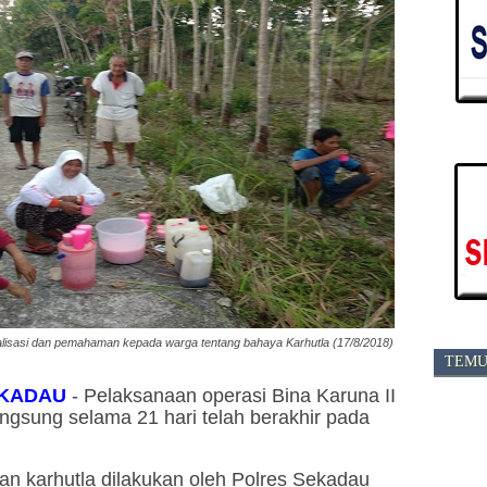
lisasi dan pemahaman kepada warga tentang bahaya Karhutla (17/8/2018)
TEMU
KADAU
-
Pelaksanaan operasi Bina Karuna II
ngsung selama 21 hari telah berakhir pada
n karhutla dilakukan oleh Polres Sekadau