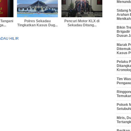
Menunduk
Sidang 
Arahan 
Menikah
 Tangani
Polres Sekadau
Pencuri Motor KLX di
a...
Tingkatkan Kasus Dug...
Sekadau Ditang...
Bikin Tr
Brigadi
Dusun J
DAU HILIR
Marak P
Ditemuk
Kasus P
Pelaku P
Ditangk
Kronolo
Tim Waso
Pengawa
Ringgong
Temukan
Polsek 
Setubuhi
Miris, 
Tertang
Berikan