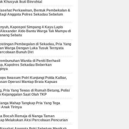
 Khusyuk Ikuti Binrohtal
Nasehat Perkawinan, Bentuk Pembekalan &
Bagi Anggota Polres Sekadau Sebelum
enyuh, Kapospol Simpang 4 Kayu Lapis
r Alexander Aldo Bantu Warga Tak Mampu di
anang Sebatu
ostingan Pembegalan di Sekadau, Pria Yang
an Warga Dengan Luka Tusuk Ternyata
ercobaan Bunuh Diri
embunuhan Wanita di Peniti Berhasil
ap, Kapolres Sekadau Beberkan
ginya
ps Itwasum Polri Kunjungi Polda Kalbar,
san Operasi Mantap Brata Kapuas
, Pria Yang Tewas di Rumah Betang, Polisi
 Kejanggalan Saat Olah TKP
Nanga Mahap Tangkap Pria Yang Tega
 Anak Tirinya
Dua Bocah Remaja di Nanga Taman
kap Melakukan Aksi Percobaan Pencurian
 Nasehat Anggota Polri Sebelum Menikah,