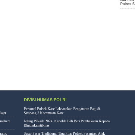
Polres 
DIVISI HUMAS POLRI
Personel Polsek Kare Laksanakan Pengaturan Pagi di
lajar
Simpang 3 Kecamatan Kare
lmahera
Jelang Pilkada 2024, Kapolda Bali Beri Pembekalan Kepada
Bhabinkamtibmas
eramo
Sasar Pasar Tradisional Tiga Pilar Polsek Pesantren Ajak