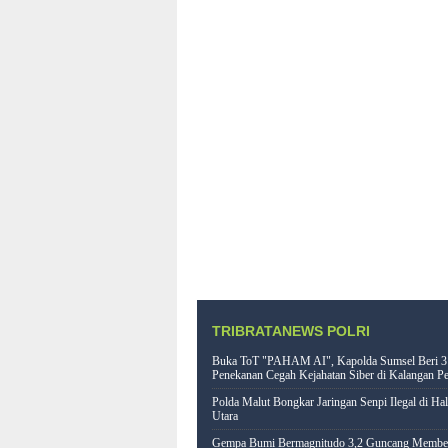
TRIBRATANEWS POLRI
Buka ToT "PAHAM AI", Kapolda Sumsel Beri 3
Penekanan Cegah Kejahatan Siber di Kalangan Pe
Polda Malut Bongkar Jaringan Senpi Ilegal di Ha
Utara
Gempa Bumi Bermagnitudo 3,2 Guncang Memb