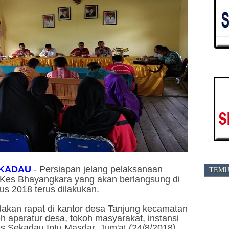
KADAU
-
Persiapan jelang pelaksanaan
TEMU
Kes Bhayangkara yang akan berlangsung di
us 2018 terus dilakukan.
kan rapat di kantor desa Tanjung kecamatan
leh aparatur desa, tokoh masyarakat, instansi
es Sekadau Iptu Masdar, Jum'at (24/8/2018)