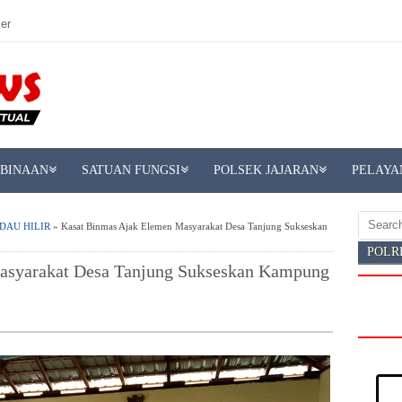
er
MBINAAN
SATUAN FUNGSI
POLSEK JAJARAN
PELAYA
DAU HILIR
» Kasat Binmas Ajak Elemen Masyarakat Desa Tanjung Sukseskan
POLR
asyarakat Desa Tanjung Sukseskan Kampung
DI