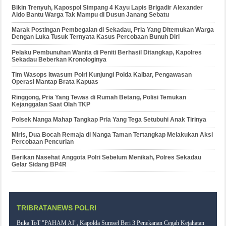
Bikin Trenyuh, Kapospol Simpang 4 Kayu Lapis Brigadir Alexander
Aldo Bantu Warga Tak Mampu di Dusun Janang Sebatu
Marak Postingan Pembegalan di Sekadau, Pria Yang Ditemukan Warga
Dengan Luka Tusuk Ternyata Kasus Percobaan Bunuh Diri
Pelaku Pembunuhan Wanita di Peniti Berhasil Ditangkap, Kapolres
Sekadau Beberkan Kronologinya
Tim Wasops Itwasum Polri Kunjungi Polda Kalbar, Pengawasan
Operasi Mantap Brata Kapuas
Ringgong, Pria Yang Tewas di Rumah Betang, Polisi Temukan
Kejanggalan Saat Olah TKP
Polsek Nanga Mahap Tangkap Pria Yang Tega Setubuhi Anak Tirinya
Miris, Dua Bocah Remaja di Nanga Taman Tertangkap Melakukan Aksi
Percobaan Pencurian
Berikan Nasehat Anggota Polri Sebelum Menikah, Polres Sekadau
Gelar Sidang BP4R
TRIBRATANEWS POLRI
Buka ToT "PAHAM AI", Kapolda Sumsel Beri 3 Penekanan Cegah Kejahatan