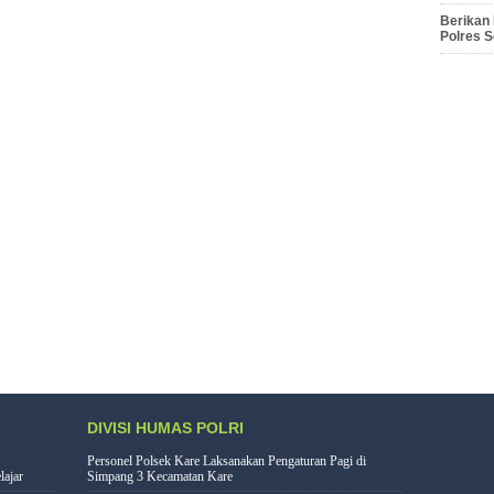
Berikan
Polres 
DIVISI HUMAS POLRI
Personel Polsek Kare Laksanakan Pengaturan Pagi di
lajar
Simpang 3 Kecamatan Kare