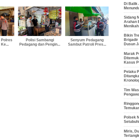
Di Balik
Menunduk
Sidang 
Arahan 
Menikah
Bikin Tr
Brigadi
 Polres
Polisi Sambangi
Senyum Pedagang
Dusun J
Ke...
Pedagang dan Pengin...
Sambut Patroli Pres...
Marak P
Ditemuk
Kasus P
Pelaku P
Ditangk
Kronolo
Tim Waso
Pengawa
Ringgong
Temukan
Polsek 
Setubuhi
Miris, 
Tertang