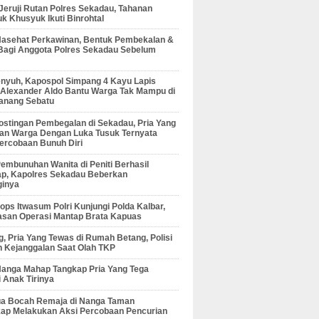
 Jeruji Rutan Polres Sekadau, Tahanan
 Khusyuk Ikuti Binrohtal
Nasehat Perkawinan, Bentuk Pembekalan &
Bagi Anggota Polres Sekadau Sebelum
enyuh, Kapospol Simpang 4 Kayu Lapis
r Alexander Aldo Bantu Warga Tak Mampu di
anang Sebatu
ostingan Pembegalan di Sekadau, Pria Yang
an Warga Dengan Luka Tusuk Ternyata
ercobaan Bunuh Diri
embunuhan Wanita di Peniti Berhasil
ap, Kapolres Sekadau Beberkan
ginya
ps Itwasum Polri Kunjungi Polda Kalbar,
san Operasi Mantap Brata Kapuas
, Pria Yang Tewas di Rumah Betang, Polisi
 Kejanggalan Saat Olah TKP
Nanga Mahap Tangkap Pria Yang Tega
 Anak Tirinya
Dua Bocah Remaja di Nanga Taman
kap Melakukan Aksi Percobaan Pencurian