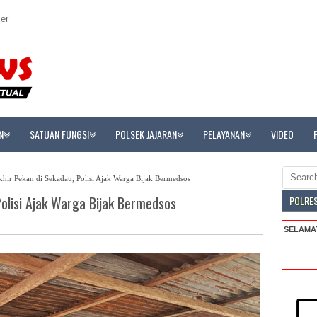
er
N
SATUAN FUNGSI
POLSEK JAJARAN
PELAYANAN
VIDEO
khir Pekan di Sekadau, Polisi Ajak Warga Bijak Bermedsos
Polisi Ajak Warga Bijak Bermedsos
POLRE
S