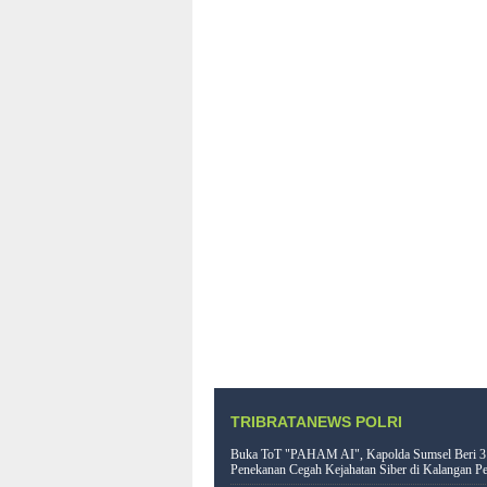
TRIBRATANEWS POLRI
Buka ToT "PAHAM AI", Kapolda Sumsel Beri 3
Penekanan Cegah Kejahatan Siber di Kalangan Pe